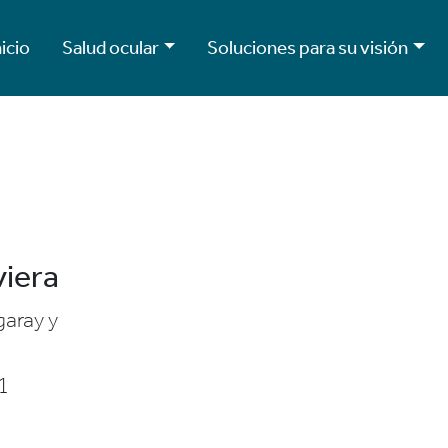
nicio
Salud ocular
Soluciones para su visión
viera
aray y
1