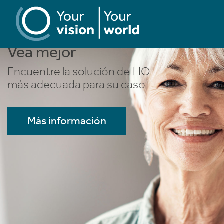
Vea mejor
Vea mejor
Encuentre la solución de LIO
Encuentre la solución de LIO
más adecuada para su caso
más adecuada para su caso
Más información
Más información