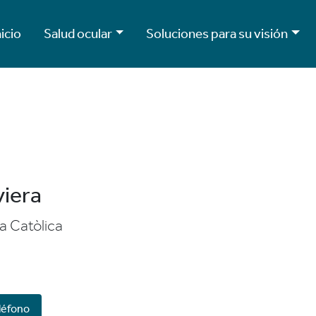
nicio
Salud ocular
Soluciones para su visión
viera
la Catòlica
4
léfono