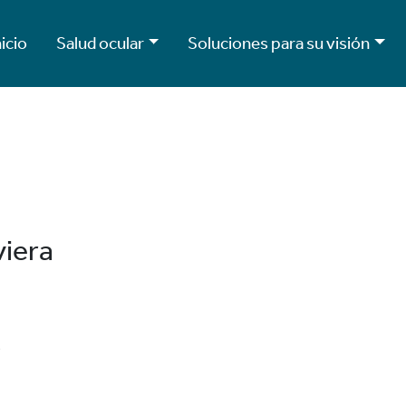
nicio
Salud ocular
Soluciones para su visión
viera
0