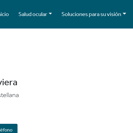
nicio
Salud ocular
Soluciones para su visión
viera
tellana
léfono