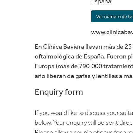
Espana
Ver número de te
www.clinicaba
En Clínica Baviera llevan más de 25 
oftalmológica de España. Fueron pi
Europa (más de 790.000 tratamiento
año liberan de gafas y lentillas a m
Enquiry form
If you would like to discuss your suita
below. Your enquiry will be sent dire
Please allow a couple of days for a r