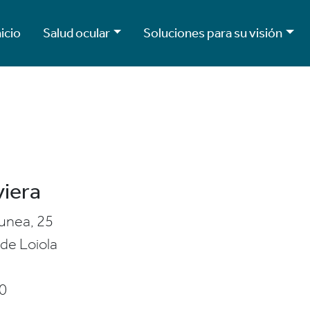
nicio
Salud ocular
Soluciones para su visión
viera
unea, 25
 de Loiola
0