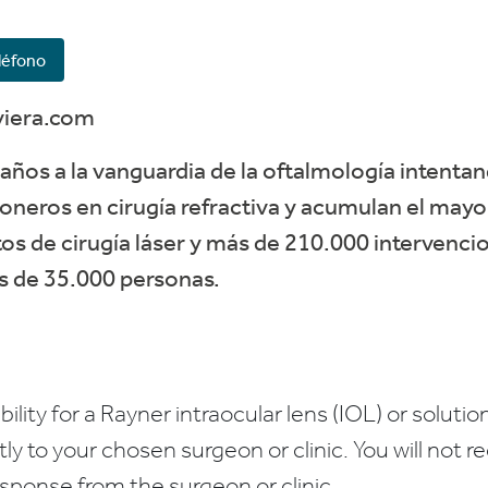
léfono
viera.com
años a la vanguardia de la oftalmología intentan
oneros en cirugía refractiva y acumulan el may
s de cirugía láser y más de 210.000 intervencio
ás de 35.000 personas.
bility for a Rayner intraocular lens (IOL) or solution
ctly to your chosen surgeon or clinic. You will not 
esponse from the surgeon or clinic.