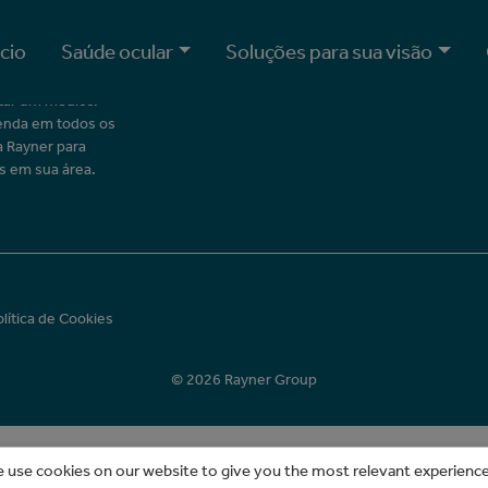
ício
Saúde ocular
Soluções para sua visão
o aos membros do
tar um médico.
enda em todos os
a Rayner para
s em sua área.
olítica de Cookies
© 2026 Rayner Group
 use cookies on our website to give you the most relevant experienc