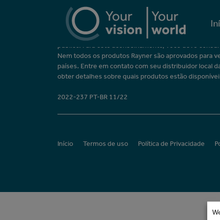
In
Aviso importante
A Rayner não pode oferecer aconselhamento médic
público. Para este aconselhamento, você deve consul
Nem todos os produtos Rayner são aprovados para v
países. Entre em contato com seu distribuidor local d
obter detalhes sobre quais produtos estão disponívei
2022-237 PT-BR 11/22
Início
Termos de uso
Política de Privacidade
P
We