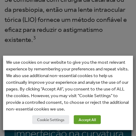
da presbiopia, então uma lente intraocular
tórica (LIO) fornece um método confiável e
eficaz para reduzir o astigmatismo
3
existente.
https://www.ophthalmologytimes.com/view/tips-toric-iol-marking
We use cookies on our website to give you the most relevant
experience by remembering your preferences and repeat visits.
We also use additional non-essential cookies to help us
Saiba mais
continually improve your experience and analyse the use of our
pages. By clicking “Accept All”, you consent to the use of ALL
the cookies. However, you may visit "Cookie Settings" to
provide a controlled consent, to choose or reject the additional
non-essential cookies we use.
Cookie Settings
Accept All