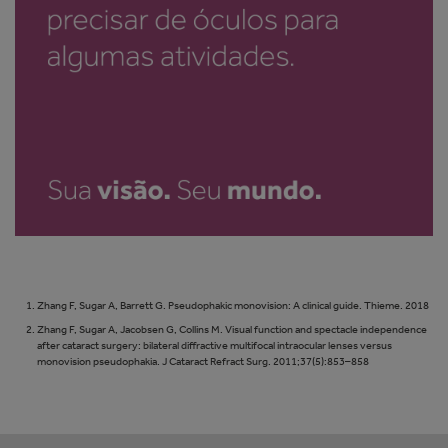
Zhang F, Sugar A, Barrett G. Pseudophakic monovision: A clinical guide. Thieme. 2018
Zhang F, Sugar A, Jacobsen G, Collins M. Visual function and spectacle independence
after cataract surgery: bilateral diffractive multifocal intraocular lenses versus
monovision pseudophakia. J Cataract Refract Surg. 2011;37(5):853–858