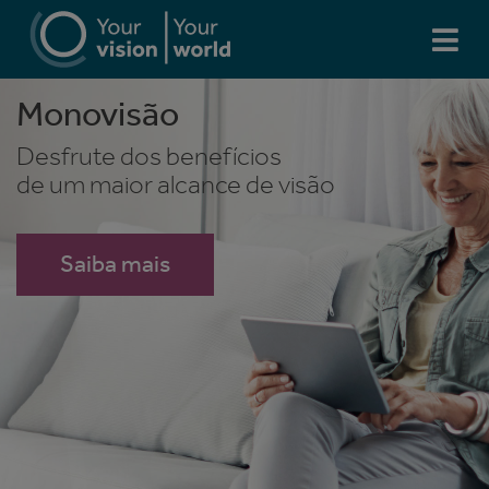
Monovisão
Monovisão
Desfrute dos benefícios
Desfrute dos benefícios
de um maior alcance de visão
de um maior alcance de visão
Saiba mais
Saiba mais