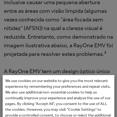
inclusive causar uma pequena abertura
entre as áreas com visão límpida (algumas
vezes conhecida como “área focada sem
nitidez” (AFSN)) na qual a clareza visual é
reduzida. Entretanto, como demonstrado na
imagem ilustrativa abaixo, a RayOne EMV foi
4
projetada para resolver estes problemas.
A RayOne EMV tem um design óptico único
que proporciona uma visão ininterrupta em
We use cookies on our website to give you the most relevant
experience by remembering your preferences and repeat visits.
toda a sua faixa focal, diminuindo a área
We also use additional non-essential cookies to help us
focada sem nitidez (AFSN).5 Também foi
continually improve your experience and analyse the use of our
pages. By clicking “Accept All”, you consent to the use of ALL
projetada para oferecer uma visão mais
the cookies. However, you may visit "Cookie Settings" to
clara em condições de baixa luminosidade4
provide a controlled consent, to choose or reject the additional