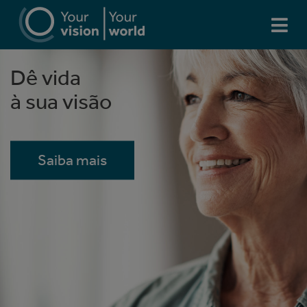
Dê vida
Dê vida
à sua visão
à sua visão
Saiba mais
Saiba mais