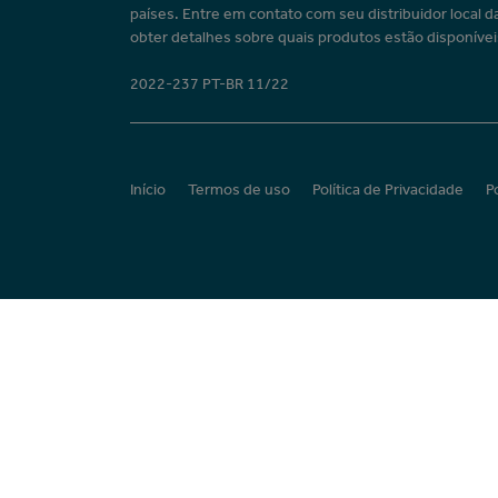
países. Entre em contato com seu distribuidor local d
obter detalhes sobre quais produtos estão disponívei
2022-237 PT-BR 11/22
Início
Termos de uso
Política de Privacidade
P