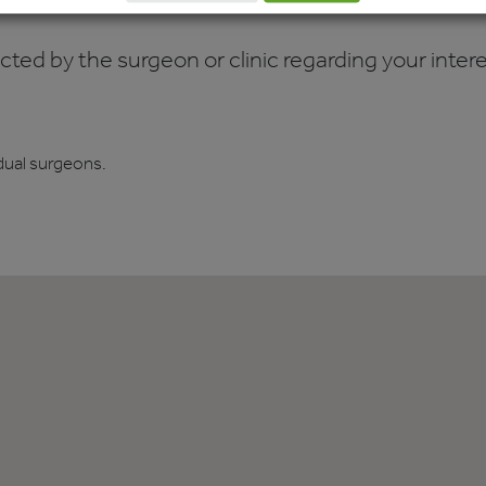
ed by the surgeon or clinic regarding your interes
dual surgeons.