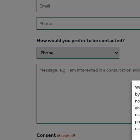
Email
(Required)
Phone
How would you prefer to be contacted?
Message
We
by
no
an
us
pr
es
Consent
(Required)