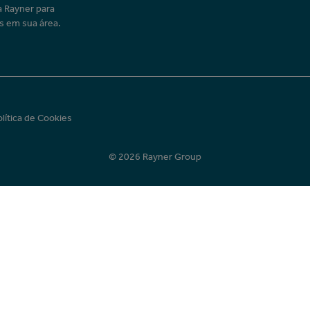
a Rayner para
s em sua área.
olítica de Cookies
© 2026 Rayner Group