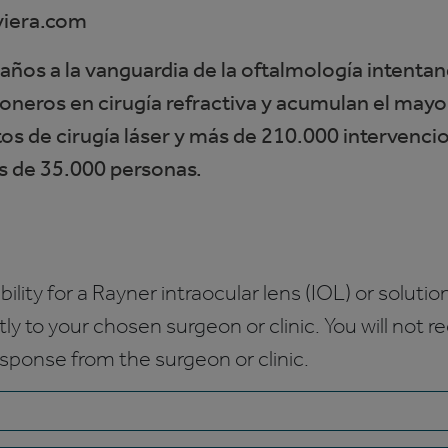
viera.com
años a la vanguardia de la oftalmología intentan
oneros en cirugía refractiva y acumulan el may
s de cirugía láser y más de 210.000 intervencio
ás de 35.000 personas.
bility for a Rayner intraocular lens (IOL) or solution
ctly to your chosen surgeon or clinic. You will not 
esponse from the surgeon or clinic.