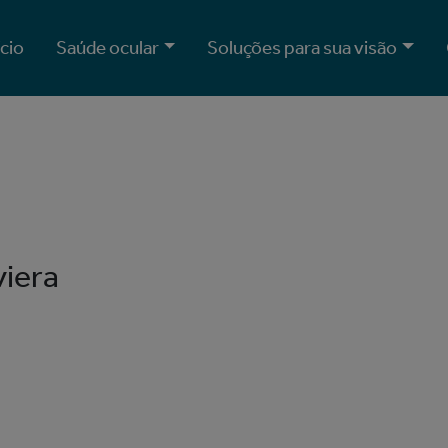
ício
Saúde ocular
Soluções para sua visão
viera