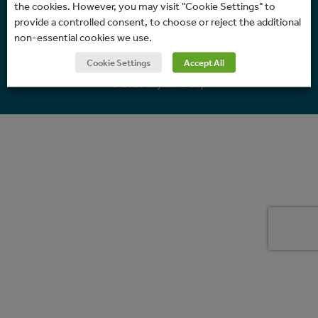
the cookies. However, you may visit "Cookie Settings" to
Política de Cookies
provide a controlled consent, to choose or reject the additional
non-essential cookies we use.
Cookie Settings
Accept All
© 2026 Rayner Group