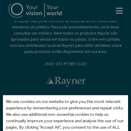
Aviso importante
A Rayner não pode oferecer aconselhamento médico aos
membros do público. Para este aconselhamento, você deve
consultar um médico. Nem todos os produtos Rayner são
aprovados para venda em todos os países. Entre em contato
com seu distribuidor local da Rayner para obter detalhes sobre
quais produtos estão disponíveis em sua área.
2022-237 PT-BR 11/22
We use cookies on our website to give you the most relevant
experience by remembering your preferences and repeat visits.
We also use additional non-essential cookies to help us
continually improve your experience and analyse the use of our
Início
Termos de uso
Política de Privacidade
pages. By clicking “Accept All”, you consent to the use of ALL